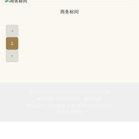
联系我们
商务标间
1
版权所有©河南大河酒店投资管理有限公司
豫ICP备11000112号-1
营业执照
网站建设：中企跨境 郑州
本网站已支持IPV6
大河酒店.网址