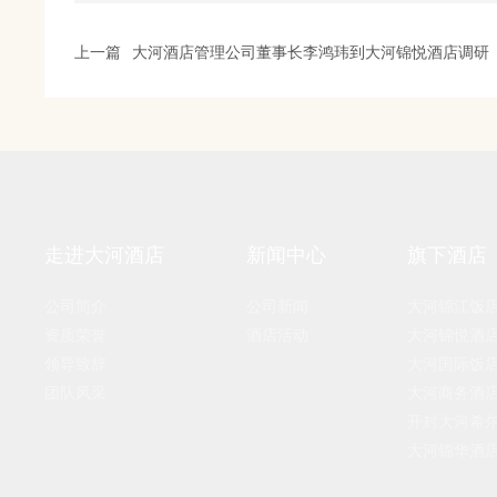
上一篇
大河酒店管理公司董事长李鸿玮到大河锦悦酒店调研
走进大河酒店
新闻中心
旗下酒店
公司简介
公司新闻
大河锦江饭
资质荣誉
酒店活动
大河锦悦酒
领导致辞
大河国际饭
团队风采
大河商务酒
开封大河希
大河锦华酒