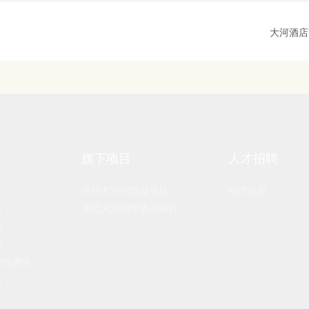
大河酒店
旗下项目
人才招聘
店
开封大河锦悦城项目
招聘信息
店
修武大河锦华酒店项目
店
店
尔顿酒店
店