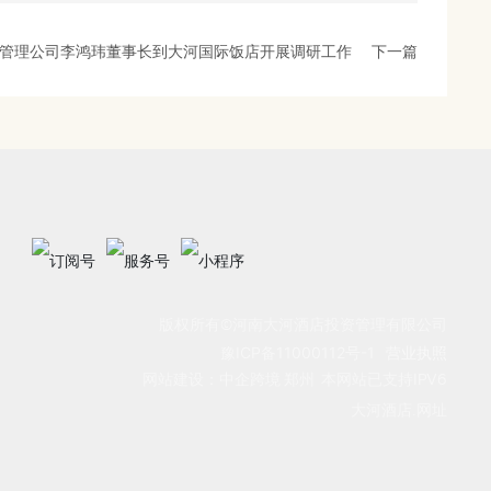
管理公司李鸿玮董事长到大河国际饭店开展调研工作
下一篇
版权所有©河南大河酒店投资管理有限公司
豫ICP备11000112号-1
营业执照
网站建设：中企跨境 郑州
本网站已支持IPV6
大河酒店.网址